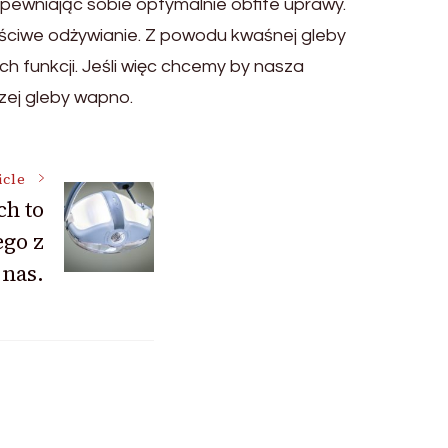
ewniając sobie optymalnie obfite uprawy.
ściwe odżywianie. Z powodu kwaśnej gleby
 funkcji. Jeśli więc chcemy by nasza
szej gleby wapno.
icle
h to
ego z
nas.