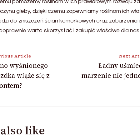
temu pomożemy roślinom w ich prawidłowym rozwoju zap
ynu gleby, dzięki czemu zapewniamy roślinom ich wła
dzi do zniszczeń ścian komórkowych oraz zaburzenia ich
ę poprawnie warto skorzystać i zakupić właściwe dla na
vious Article
Next Art
no wyśnionego
Ładny uśmiec
zdka wiąże się z
marzenie nie jedn
ion
ontem?
also like