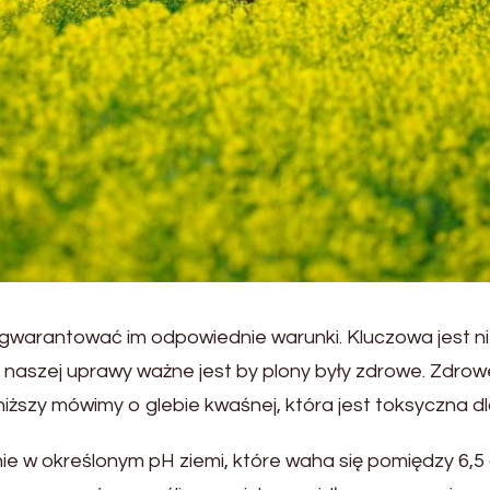
gwarantować im odpowiednie warunki. Kluczowa jest nie
ci naszej uprawy ważne jest by plony były zdrowe. Zdr
niższy mówimy o glebie kwaśnej, która jest toksyczna dl
nie w określonym pH ziemi, które waha się pomiędzy 6,5 a