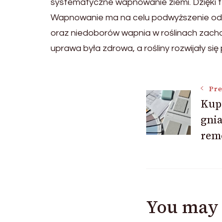
systematyczne wapnowanie ziemi. Dzięki 
Wapnowanie ma na celu podwyższenie odcz
oraz niedoborów wapnia w roślinach zacho
uprawa była zdrowa, a rośliny rozwijały si
Post
Pre
Kup
gnia
Navigat
rem
You may 