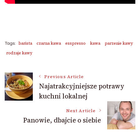
barista
czarna kawa
esspresso
kawa
parzenie kawy
Tags:
rodzaje kawy
Post
Previous Article
Najatrakcyjniejsze potrawy
kuchni lokalnej
Navigation
Next Article
Panowie, dbajcie o siebie