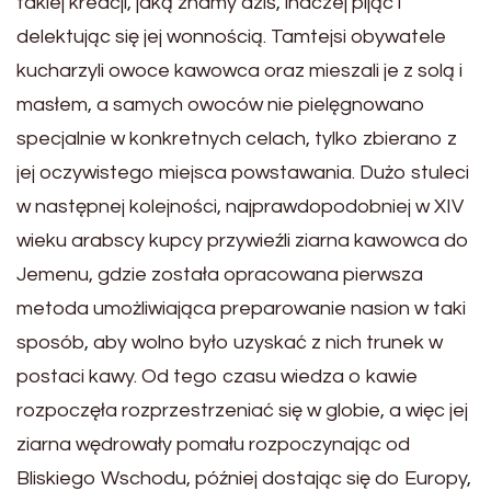
takiej kreacji, jaką znamy dziś, inaczej pijąc i
delektując się jej wonnością. Tamtejsi obywatele
kucharzyli owoce kawowca oraz mieszali je z solą i
masłem, a samych owoców nie pielęgnowano
specjalnie w konkretnych celach, tylko zbierano z
jej oczywistego miejsca powstawania. Dużo stuleci
w następnej kolejności, najprawdopodobniej w XIV
wieku arabscy kupcy przywieźli ziarna kawowca do
Jemenu, gdzie została opracowana pierwsza
metoda umożliwiająca preparowanie nasion w taki
sposób, aby wolno było uzyskać z nich trunek w
postaci kawy. Od tego czasu wiedza o kawie
rozpoczęła rozprzestrzeniać się w globie, a więc jej
ziarna wędrowały pomału rozpoczynając od
Bliskiego Wschodu, później dostając się do Europy,