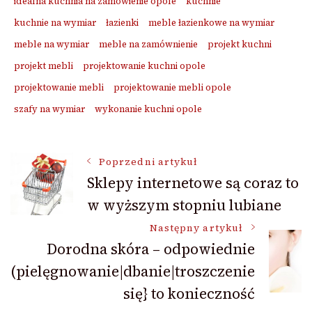
idealna kuchnia na zamówienie opole
kuchnie
kuchnie na wymiar
łazienki
meble łazienkowe na wymiar
meble na wymiar
meble na zamównienie
projekt kuchni
projekt mebli
projektowanie kuchni opole
projektowanie mebli
projektowanie mebli opole
szafy na wymiar
wykonanie kuchni opole
Nawigacja
Poprzedni artykuł
Sklepy internetowe są coraz to
w wyższym stopniu lubiane
wpisu
Następny artykuł
Dorodna skóra – odpowiednie
(pielęgnowanie|dbanie|troszczenie
się} to konieczność