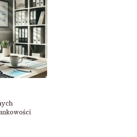
nych
hunkowości