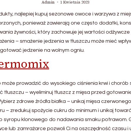
Admin
1 Kwietnia 2023
kty, najlepiej kupuj sezonowe owoce i warzywa z mie
rzonych, ponieważ zawierają one często dodatki, konser
nia żywności, który zachowuje jej wartości odżywcze 
mażenia – smażenie jedzenia w tłuszczu może mieć wpły
 gotować jedzenie na wolnym ogniu.
hermomix
cie może prowadzić do wysokiego ciśnienia krwi i chorób 
łuszczu – wyeliminuj tłuszcz z mięsa przed gotowaniem, 
ybierz zdrowe źródła białka – unikaj mięsa czerwonego 
ru – zredukuj spożycie cukru do minimum i unikaj towa
lub syropu klonowego do nadawania smaku potrawom. G
wce lub zamrażarce pozwoli Ci na oszczędność czasu i