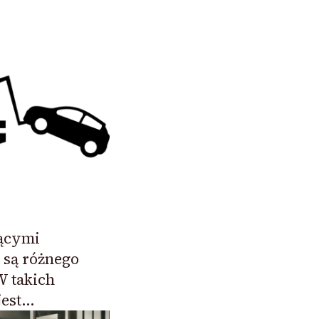
ącymi
 są różnego
W takich
jest…