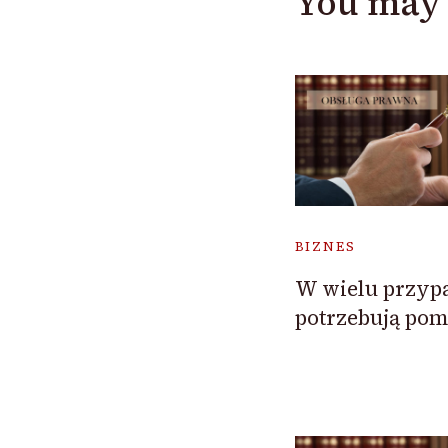
You may 
BIZNES
W wielu przypa
potrzebują pom