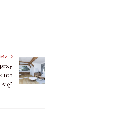
icle
 przy
k ich
 się?