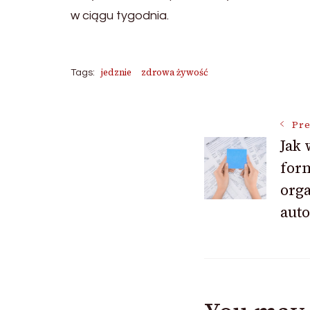
w ciągu tygodnia.
jedznie
zdrowa żywość
Tags:
Post
Pre
Jak
for
Navigat
orga
auto