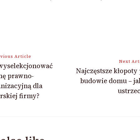
vious Article
Next Art
 wyselekcjonować
Najczęstsze kłopoty
mę prawno-
ion
budowie domu – ja
nizacyjną dla
ustrzec
rskiej firmy?