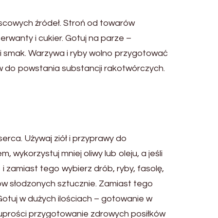
jscowych źródeł. Stroń od towarów
wanty i cukier. Gotuj na parze –
i smak. Warzywa i ryby wolno przygotować
w do powstania substancji rakotwórczych.
serca. Używaj ziół i przyprawy do
wykorzystuj mniej oliwy lub oleju, a jeśli
i zamiast tego wybierz drób, ryby, fasolę,
rów słodzonych sztucznie. Zamiast tego
otuj w dużych ilościach – gotowanie w
 uprości przygotowanie zdrowych posiłków