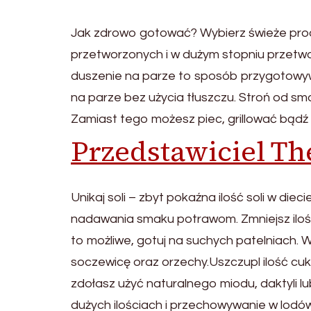
Jak zdrowo gotować? Wybierz świeże produ
przetworzonych i w dużym stopniu przetwo
duszenie na parze to sposób przygotowywa
na parze bez użycia tłuszczu. Stroń od s
Zamiast tego możesz piec, grillować bądź
Przedstawiciel T
Unikaj soli – zbyt pokaźna ilość soli w die
nadawania smaku potrawom. Zmniejsz ilość t
to możliwe, gotuj na suchych patelniach. W
soczewicę oraz orzechy.Uszczupl ilość cuk
zdołasz użyć naturalnego miodu, daktyli 
dużych ilościach i przechowywanie w lodó