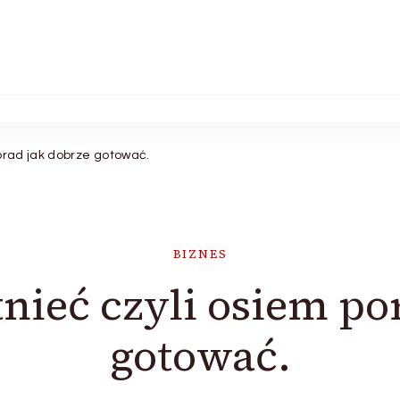
porad jak dobrze gotować.
BIZNES
tnieć czyli osiem po
gotować.