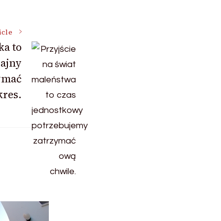
icle
ka to
ajny
ymać
kres.