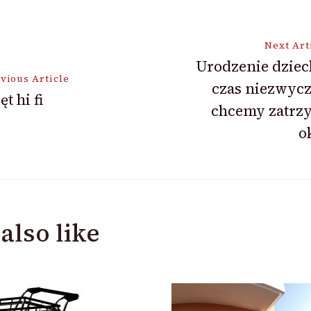
Next Art
Urodzenie dziec
vious Article
czas niezwycz
ion
ęt hi fi
chcemy zatrz
o
also like