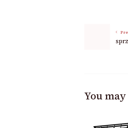
Post
Pre
Navigat
sprz
You may 