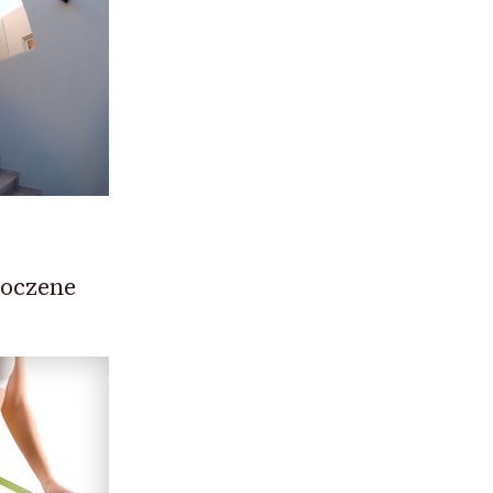
woczene